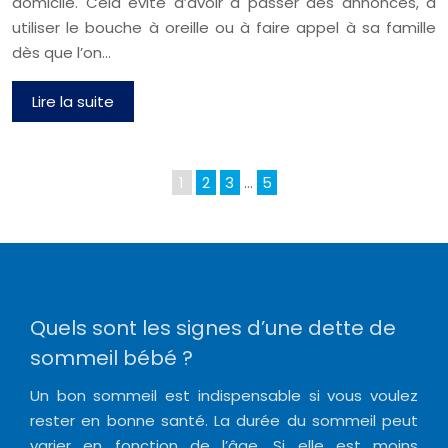
domicile. Cela évite d’avoir à passer des annonces, à
utiliser le bouche à oreille ou à faire appel à sa famille
dès que l’on…
Lire la suite
1
2
3
…
5
Quels sont les signes d’une dette de
sommeil bébé ?
Un bon sommeil est indispensable si vous voulez
rester en bonne santé. La durée du sommeil peut
varier en fonction de l’âge. Si elle est moins